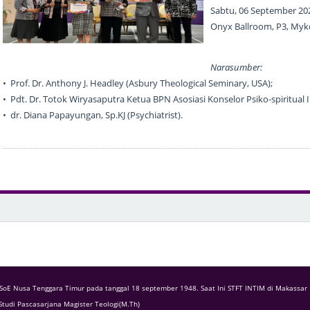
Sabtu, 06 September 20
Onyx Ballroom, P3, Myk
Narasumber:
• Prof. Dr. Anthony J. Headley (Asbury Theological Seminary, USA);
• Pdt. Dr. Totok Wiryasaputra Ketua BPN Asosiasi Konselor Psiko-spiritual
• dr. Diana Papayungan, Sp.KJ (Psychiatrist).
SoE Nusa Tenggara Timur pada tanggal 18 september 1948. Saat Ini STFT INTIM di Makassar 
 Studi Pascasarjana Magister Teologi(M.Th)