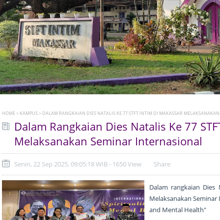
HOME
>
KAMPUS
> DALAM RANGKAIAN DIES NATALIS KE 77 STFT INTIM DI MAKASSAR MELAKSANAKA
Dalam Rangkaian Dies Natalis Ke 77 STF
Melaksanakan Seminar Internasional
Senin, 22 Sep 2025, 09:05:18 WIB - 1650 View
Share
Dalam rangkaian Dies 
Melaksanakan Seminar In
and Mental Health"