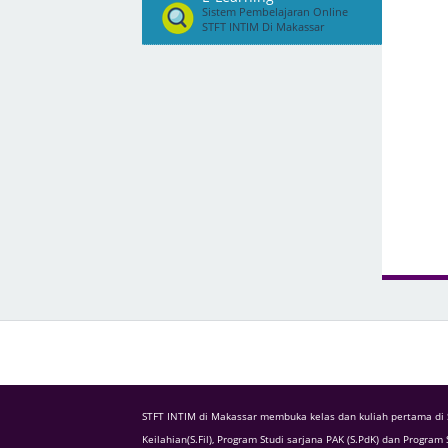
Sistem Pembelajaran Online
STFT INTIM Di Makassar
STFT INTIM di Makassar membuka kelas dan kuliah pertama di 
Keilahian(S.Fil), Program Studi sarjana PAK (S.PdK) dan Program