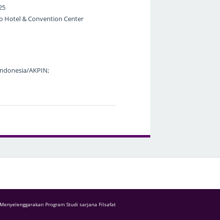
25
o Hotel & Convention Center
 Indonesia/AKPIN;
Menyelenggarakan Program Studi sarjana Filsafat